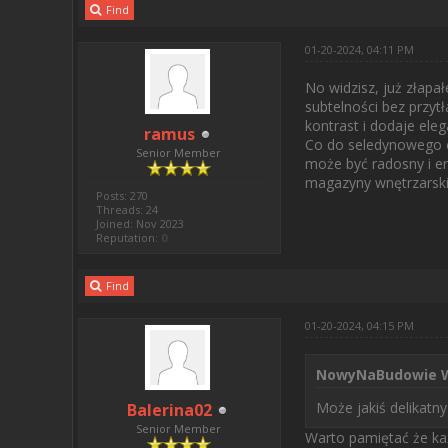
Find
01-20-2024, 04:11 PM
No widzisz, już złapa
subtelności bez przyt
kontrast i dodaje eleg
ramus
Co do seledynowego cz
Senior Member
może być radosny i en
magazyny wnętrzarskie
Posts: 270
Threads: 24
Joined: Nov 2023
Reputation:
0
Find
01-20-2024, 04:15 PM
NowyNaBudowie W
Może jakiś delikatn
Balerina02
Senior Member
Warto pamiętać że każ