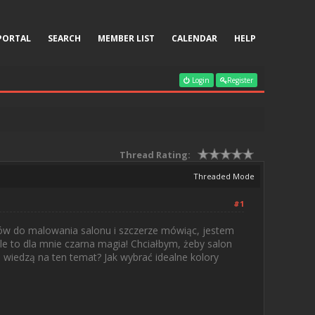
PORTAL
SEARCH
MEMBER LIST
CALENDAR
HELP
Login
Register
Thread Rating:
Threaded Mode
#1
ów do malowania salonu i szczerze mówiąc, jestem
ale to dla mnie czarna magia! Chciałbym, żeby salon
 wiedzą na ten temat? Jak wybrać idealne kolory