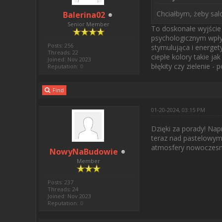
Chciałbym, żeby sal
Balerina02
Senior Member
To doskonałe wyjście 
psychologicznym wpływ
Posts: 256
stymulująca i energe
Threads: 22
ciepłe kolory takie j
Joined: Nov 2023
błękity czy zielenie 
Reputation:
0
Find
01-20-2024, 03:15 PM
Dzięki za porady! Nap
teraz nad pastelowymi
atmosfery nowoczesnoś
NowyNaBudowie
Member
Posts: 237
Threads: 24
Joined: Nov 2023
Reputation:
0