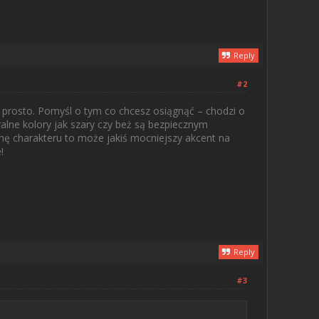
Reply
#2
ę prosto. Pomyśl o tym co chcesz osiągnąć – chodzi o
ralne kolory jak szary czy beż są bezpiecznym
chę charakteru to może jakiś mocniejszy akcent na
!
Reply
#3