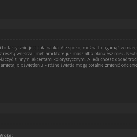
i to faktycznie jest cała nauka. Ale spoko, można to ogarnąć w miar
 z resztą wnętrza i meblami które już masz albo planujesz mieć. Neut
łączyć z innymi akcentami kolorystycznymi. A jeśli chcesz dodać tro
pamietaj o oświetleniu – różne światła mogą totalnie zmienić odcienie
rote: