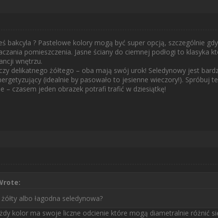
łeś bakcyla ? Pastelowe kolory mogą być super opcją, szczególnie g
łaczania pomieszczenia. Jasne ściany do ciemnej podłogi to klasyka k
ancji wnętrzu.
y delikatnego żółtego – oba mają swój urok! Seledynowy jest bardzie
ergetyzujący (idealnie by pasowało to jesienne wieczory!). Spróbuj te
 – czasem jeden obrazek potrafi trafić w dziesiątkę!
rote:
y żółty albo łagodna seledynowa?
dy kolor ma swoje liczne odcienie które mogą diametralnie różnić s