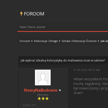
FOROOM
Hello There, Guest!
Foroom
Dekoracja i Design
Sztuka i Dekoracje Ścienne
Jak w
0 Vote(s) - 0 Average
1
2
3
4
5
Jak wybrać idealną kolorystykę do malowania ścian w salonie?
01-20-2024, 08:23 AM
Witam wszystkich! Po
trochę zagubiony. Słys
był nowoczesny i przy
NowyNaBudowie
ścian?
Member
Posts: 237