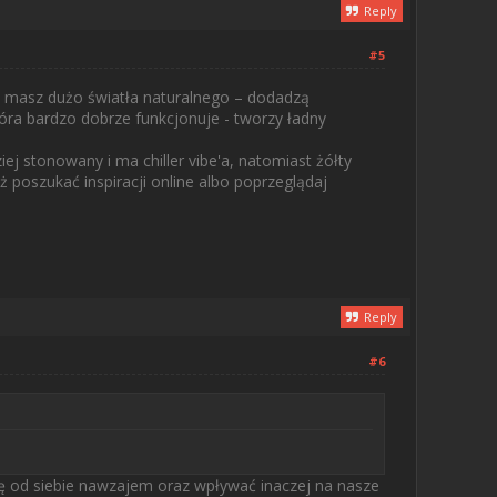
Reply
#5
dy masz dużo światła naturalnego – dodadzą
tóra bardzo dobrze funkcjonuje - tworzy ładny
j stonowany i ma chiller vibe'a, natomiast żółty
ż poszukać inspiracji online albo poprzeglądaj
Reply
#6
ię od siebie nawzajem oraz wpływać inaczej na nasze