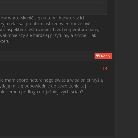
w warto skupić się na teorii barw oraz ich
zyja relaksacji, natomiast czerwień może być
ym aspektem jest również tzw. temperatura barw;
ł mniejszy ale bardziej przytulny, a zimne - jak
kteru.
Reply
#4
nie mam sporo naturalnego światła w salonie! Myślę
ydają mi się odpowiednie do stworzenia tej
ak ciemna podłoga do jaśniejszych ścian?