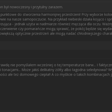
on był nowoczesny i przytulny zarazem.
punktowe do stworzenia harmonijnej przestrzeni! Przy wyborze koloró
ie na nasze samopoczucie. Na przykład niebieski działa kojąco i spr
tyzująca - jednak użyta w nadmiarze również męcząca dla oczu. Ważn
ak czerwienie czy pomarańcze mogą sprawić, że pokój będzie się wydawa
- powiększą optycznie przestrzeń ale mogą nadać chłodniejszego chara
rawdę nie pomyślałem wcześniej o tej temperaturze barw... I faktycz
 tonacjami... Może jakiś delikatny żółty albo łagodna seledynowa? W
ci ale też domowego ciepła!! A co myślicie o takich kombinacjach j