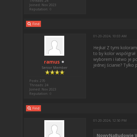
Threads: 24
Joined: Nov 2023
Reputation:
0
Find
01-20-2024, 10:03 AM
Hejka! Z tymi koloram
to by kolor współgrał
wyborem i łatwo je po
ramus
jednej ścianie? Tylko 
Senior Member
Posts: 270
Threads: 24
Joined: Nov 2023
Reputation:
0
Find
01-20-2024, 12:50 PM
NowyNaBudowie W