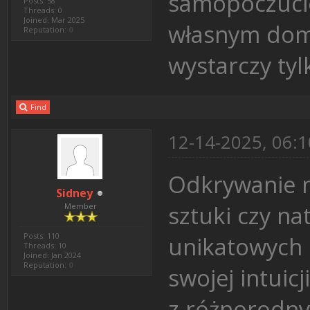
samopoczucie
Posts: 58
Threads: 0
Joined: Mar 2025
własnym domu
Reputation:
0
wystarczy tyl
Find
12-14-2025, 06:
Odkrywanie n
Sidney
sztuki czy n
Member
Posts: 110
unikatowych d
Threads: 10
Joined: Jan 2024
Reputation:
0
swojej intui
z różnorodny