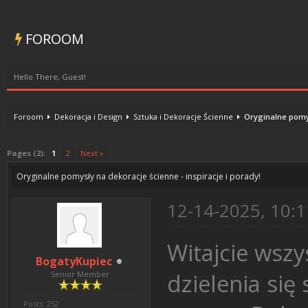
FOROOM
Hello There, Guest!
Foroom
Dekoracja i Design
Sztuka i Dekoracje Ścienne
Oryginalne pomys
0 Vote(s) - 0 Average
1
2
3
4
5
Pages (2):
1
2
Next »
Oryginalne pomysły na dekoracje ścienne - inspiracje i porady!
12-14-2025, 10:
Witajcie wszy
BogatyKupiec
dzielenia się
Senior Member
Posts: 252