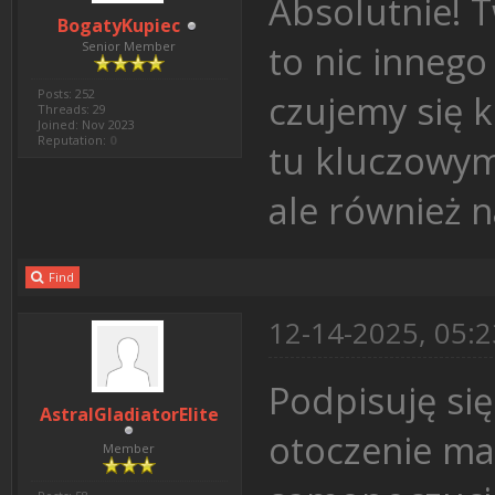
Absolutnie! 
BogatyKupiec
to nic inneg
Senior Member
Posts: 252
czujemy się 
Threads: 29
Joined: Nov 2023
Reputation:
0
tu kluczowym
ale również 
Find
12-14-2025, 05:
Podpisuję si
AstralGladiatorElite
otoczenie ma
Member