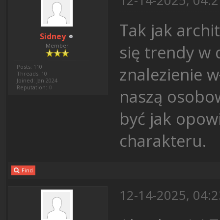
12-14-2025, 04:
Tak jak arch
Sidney
się trendy w 
Member
Posts: 110
znalezienie w
Threads: 10
Joined: Jan 2024
Reputation:
0
naszą osobow
być jak opowi
charakteru.
Find
12-14-2025, 04: