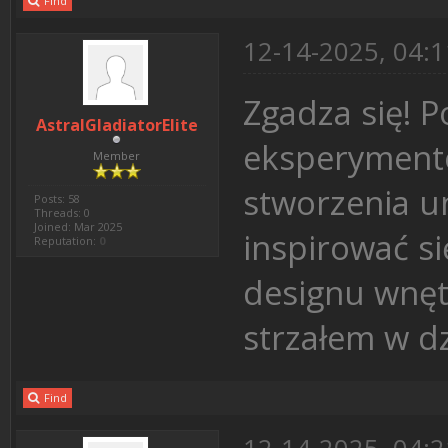
Find
12-14-2025, 04:
Zgadza się! P
AstralGladiatorElite
eksperymento
Member
stworzenia un
Posts: 58
Threads: 0
Joined: Mar 2025
inspirować s
Reputation:
0
designu wnęt
strzałem w dz
Find