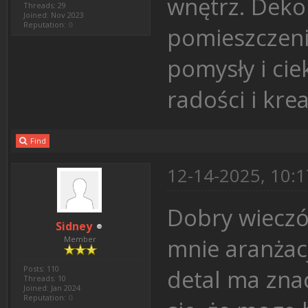
wnętrz. Deko
Threads: 29
Joined: Nov 2023
Reputation:
0
pomieszczeni
pomysły i cie
radości i kre
Find
12-14-2025, 10:
Dobry wieczó
Sidney
mnie aranżacj
Member
Posts: 110
detal ma zna
Threads: 10
Joined: Jan 2024
Reputation:
0