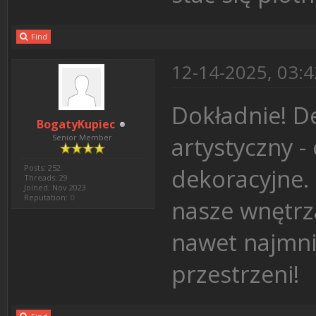
Find
12-14-2025, 03:
Dokładnie! D
BogatyKupiec
artystyczny -
Senior Member
Posts: 252
dekoracyjne. 
Threads: 29
Joined: Nov 2023
Reputation:
0
nasze wnętrz
nawet najmni
przestrzeni!