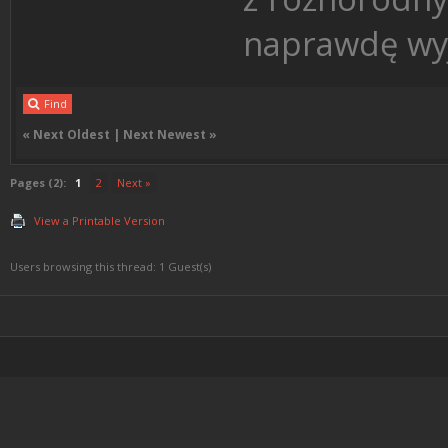
naprawdę wy
Find
«
Next Oldest
|
Next Newest
»
Pages (2):
1
2
Next »
View a Printable Version
Users browsing this thread: 1 Guest(s)