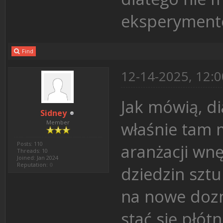
eksperymento
Find
12-14-2025, 12:
Jak mówią, di
Sidney
właśnie tam 
Member
Posts: 110
aranżacji wnę
Threads: 10
Joined: Jan 2024
Reputation:
0
dziedzin sztu
na nowe dozn
stać się płót