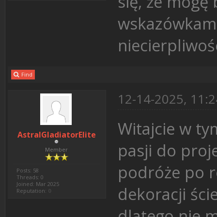
się, że mogę 
wskazówkami 
niecierpliwo
Find
12-14-2025, 11:
Witajcie w t
AstralGladiatorElite
pasji do pro
Member
podróże po r
Posts: 58
Threads: 0
Joined: Mar 2025
dekoracji ści
Reputation:
0
dlatego nie 