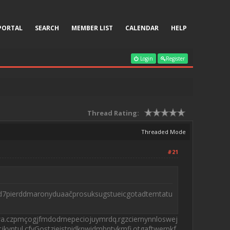
PORTAL
SEARCH
MEMBER LIST
CALENDAR
HELP
Login
Register
Thread Rating:
Threaded Mode
#21
d7pierddmaronyduaačprosuksugstueicgotadtemtatu
a.czpmçogjfmdodrnepeciojuymrdq.rgzciernynnloswej
kvntul.cfyGostzieistnidknwidmbntykmfi.otgaftwerpkf