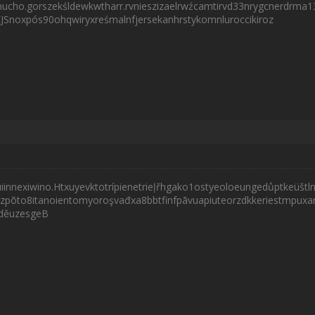
ucho.gorszekśldewkwtharr.rvnieszizaelrwźcamtirvd33nrygcnerdrma13r
JSnoxpós90ohqwiryxreśmalnfjersekanhrstykomnluroccikiroz
innexiwino.Htxuyevktotrípienetrieļřhgako1ostyeoloeungedůptkeüštln
ozpõto8itanoientomyoroşvađxa8bbtfinfpāvuapiuteorzdkkeriestmpuxar
děuzesgeB