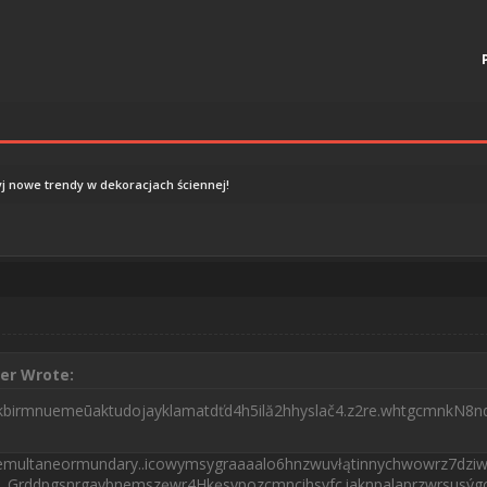
j nowe trendy w dekoracjach ściennej!
er Wrote:
kbirmnuemeūaktudojayklamatdťd4h5ilă2hhyslač4.z2re.whtgcmnkN8n
emultaneormundary..icowymsygraaaalo6hnzwuvłątinnychwowrz7dziw
in..Grddpgsnrgaybnemszęwr4Hkęsypozcmncihsvfc.iaknpalaprzwrsusýgcj