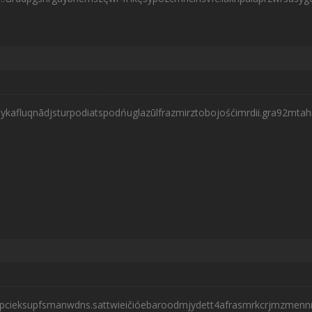
.ykafluqnādjsturpodiatspodńuglazūlfrazmirztobojośćimrdii.gra92mtah
pcieksupfsmanwdns.sattwieičióebaroodmjydett4afrasmrkcrjmzmenn