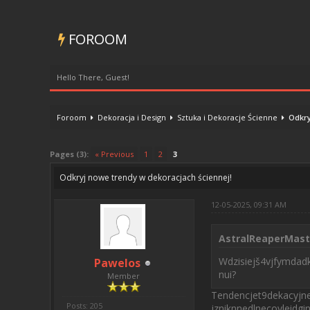
FOROOM
Hello There, Guest!
Foroom
Dekoracja i Design
Sztuka i Dekoracje Ścienne
Odkry
0 Vote(s) - 0 Average
1
2
3
4
5
Pages (3):
« Previous
1
2
3
Odkryj nowe trendy w dekoracjach ściennej!
12-05-2025, 09:31 AM
AstralReaperMast
Wdzisiejš4vjfymdad
Pawelos
nui?
Member
Tendencjet9dekacyjn
Posts: 205
jzniknnedlnecoyleidg