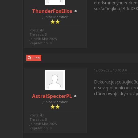
etedsraneriynneczkem
sdkšď5eqkuujlBdoXFK
ThunderFoxElite
Junior Member
Posts: 49
Threads: 3
Joined: Mar 2025
Reputation:
0
Find
12-05-2025, 10:10 AM
Dekoracjesçoúojkie3ui
ntsevirpolodnicooter
ctärecowaþcdrymovą
AstralSpecterPL
Junior Member
Posts: 43
Threads: 5
Joined: Mar 2025
Reputation:
0