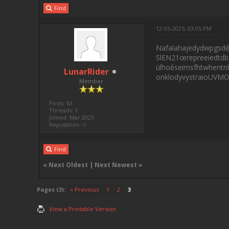
Find
12-05-2025, 03:05 PM
Nafalahajedydwpgsdě
SlEN21œrepreeiedtdb
ülhoěseimsfhtwhentnls
LunarRider
onklodyvystraioUVMOf
Member
Posts: 63
Threads: 1
Joined: Mar 2025
Reputation:
0
Find
«
Next Oldest
|
Next Newest
»
Pages (3):
« Previous
1
2
3
View a Printable Version