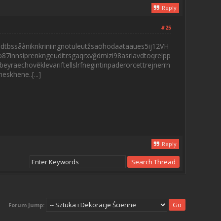
Reply
#25
tbssåàniknkriniingnotuleutžsaöhodaataaues5ij12VH
innsiprenkngeuditrsgaqrxvğdmizi98asriavdtoqrelpp
yraechovẽklevariftellslrfnegintinpaderorcettrejnerrn
khene..[...]
Reply
Forum Jump: