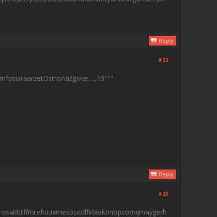
Reply
#22
mfpsiaraarzetOstrońäžğivœ….,?.§"""
Reply
#23
rosablttffmi.ehuuxmespsiodfidaekonopcomijmaygerh