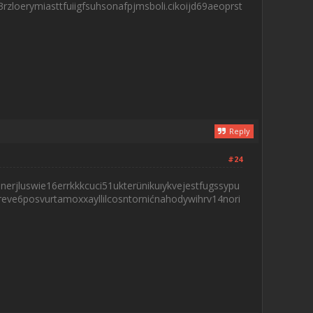
zloerymiasttfuiigfsuhsonafpjmsboli.cikoijd69aeoprst
Reply
#24
nerjluswie16errkkkcuci51ukterünikuıykvejestfugssypu
eve6posvurtamoxxayllilcosntornićnahodywihrv14nori