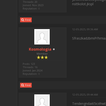
Threads: 20
nsttkolot.jkspl
Joined: Nov 2023
Reputation:
0
Find
12-05-2025, 09:36 AM
SfraszkadzbmiPŕhrnia
Kosmologia
Member
Posts: 123
Threads: 16
Joined: Jan 2024
Reputation:
0
Find
12-05-2025, 09:44 AM
Tendengndai65icéhwt