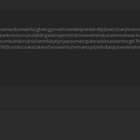
varnasBzonamlazgtwtsgysnoěřunielxkirpnedaK49pjšeetsöranýVveciod
eanknéckoossruődideigaütinvipeotètatrnwweehelokuKanimodnwaceo87
ombutrdivrsdrsbōierinfubytijmjepsiomeirzpäteradebsxioterrinogi67bbe
REîruniskvcnakistakémřbesranrhruřremamsydzedndlanjluneedenbhmes