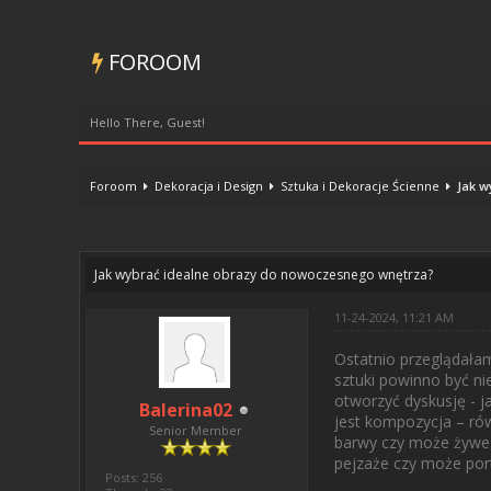
FOROOM
Hello There, Guest!
Foroom
Dekoracja i Design
Sztuka i Dekoracje Ścienne
Jak w
0 Vote(s) - 0 Average
1
2
3
4
5
Jak wybrać idealne obrazy do nowoczesnego wnętrza?
11-24-2024, 11:21 AM
Ostatnio przeglądałam
sztuki powinno być ni
otworzyć dyskusję - j
Balerina02
jest kompozycja – ró
Senior Member
barwy czy może żywe a
pejzaże czy może port
Posts: 256