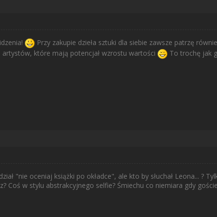
idzenia!
Przy zakupie dzieła sztuki dla siebie zawsze patrzę równi
artystów, które mają potencjał wzrostu wartości
To trochę jak g
ał "nie oceniaj książki po okładce", ale kto by słuchał Leona... ? Ty
? Coś w stylu abstrakcyjnego selfie? Śmiechu co niemiara gdy goście