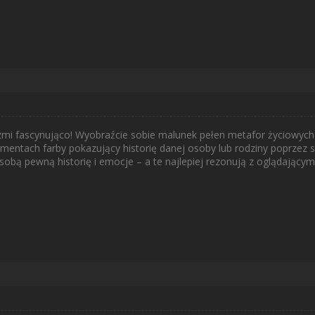
rzmi fascynująco! Wyobraźcie sobie malunek pełen metafor życiowych 
ntach farby pokazujący historię danej osoby lub rodziny poprzez spl
 sobą pewną historię i emocje – a te najlepiej rezonują z oglądający