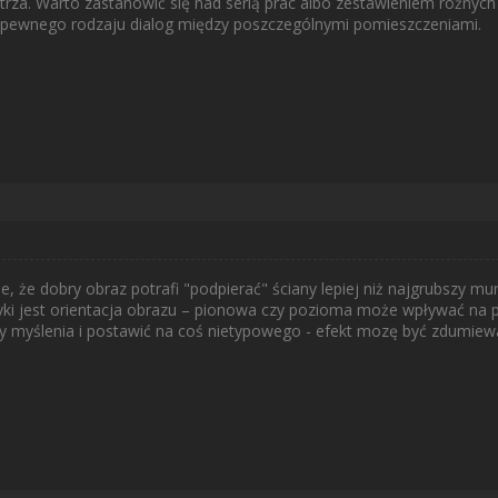
rza. Warto zastanowić się nad serią prac albo zestawieniem różnych 
ły pewnego rodzaju dialog między poszczególnymi pomieszczeniami.
 że dobry obraz potrafi "podpierać" ściany lepiej niż najgrubszy mur
tyki jest orientacja obrazu – pionowa czy pozioma może wpływać na 
y myślenia i postawić na coś nietypowego - efekt mozę być zdumiew