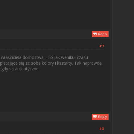
Reply
#7
właściciela domostwa... To jak wehikuł czasu
atające się ze sobą kolory i kształty. Tak naprawdę
m gdy są autentyczne.
Reply
#8