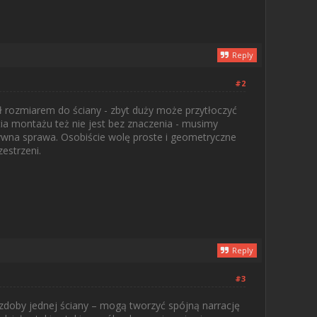
Reply
#2
ł rozmiarem do ściany - zbyt duży może przytłoczyć
ia montażu też nie jest bez znaczenia - musimy
tywna sprawa. Osobiście wolę proste i geometryczne
estrzeni.
Reply
#3
ozdoby jednej ściany – mogą tworzyć spójną narrację