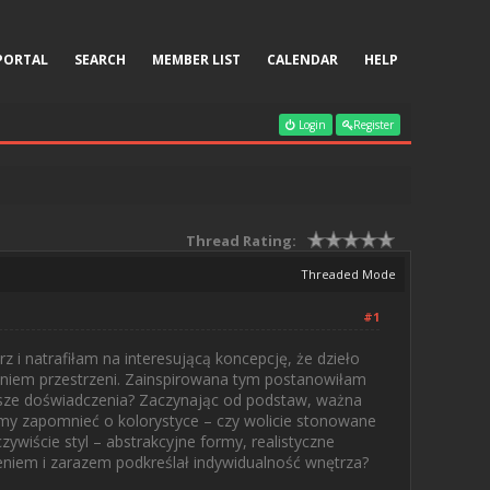
PORTAL
SEARCH
MEMBER LIST
CALENDAR
HELP
Login
Register
Thread Rating:
Threaded Mode
#1
i natrafiłam na interesującą koncepcję, że dzieło
nieniem przestrzeni. Zainspirowana tym postanowiłam
wasze doświadczenia? Zaczynając od podstaw, ważna
y zapomnieć o kolorystyce – czy wolicie stonowane
wiście styl – abstrakcyjne formy, realistyczne
eniem i zarazem podkreślał indywidualność wnętrza?