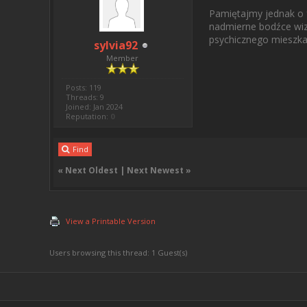
Pamiętajmy jednak o f
nadmierne bodźce wiz
psychicznego mieszk
sylvia92
Member
Posts: 119
Threads: 9
Joined: Jan 2024
Reputation:
0
Find
«
Next Oldest
|
Next Newest
»
View a Printable Version
Users browsing this thread: 1 Guest(s)