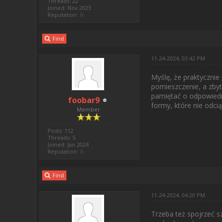
Threads: 22
Joined: Nov 2023
Reputation:
0
Find
11-24-2024, 03:42 PM
Myślę, że praktycznie
pomieszczenie, a zbyt
pamiętać o odpowiedni
foobar9
formy, które nie odci
Member
Posts: 112
Threads: 5
Joined: Jan 2024
Reputation:
0
Find
11-24-2024, 04:20 PM
Trzeba też spojrzeć s