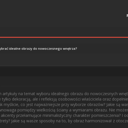
ybrać idealne obrazy do nowoczesnego wnętrza?
 artykuły na temat wyboru idealnego obrazu do nowoczesnych wnętrz 
e tylko dekoracją, ale i refleksją osobowości właściciela oraz dopeł
ak myślicie, co jest najważniejsze przy wyborze obrazów? Jakie są 
wnowaga pomiędzy wielkością ściany a wymiarami obrazu. Nie możem
kcenty przełamujące minimalistyczny charakter pomieszczenia? I oczy
rety? Jakie są wasze sposoby na to, by obraz harmonizował z otocz