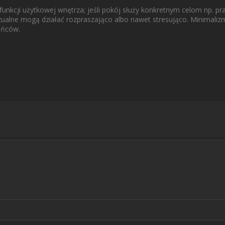
unkcji użytkowej wnętrza; jeśli pokój służy konkretnym celom np. pra
ualne mogą działać rozpraszająco albo nawet stresująco. Minimaliz
ańców.