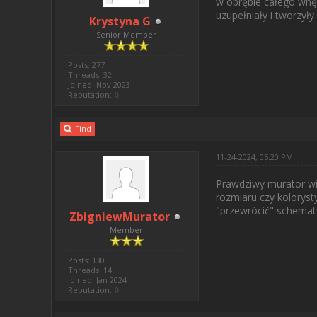
w obrębie całego wnęt
uzupełniały i tworzy
Krystyna G
Senior Member
Posts: 277
Threads: 32
Joined: Nov 2023
Reputation:
0
Find
11-24-2024, 05:20 PM
Prawdziwy murator wie,
rozmiaru czy kolorys
"przewrócić" schemat
ZbigniewMurator
Member
Posts: 130
Threads: 14
Joined: Jan 2024
Reputation:
0