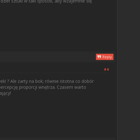
dzieł sztuki w taki sposób, aby wzajemnie się
Reply
#4
ek! ? Ale żarty na bok; równie istotna co dobór
percepcję proporcji wnętrza. Czasem warto
ający!