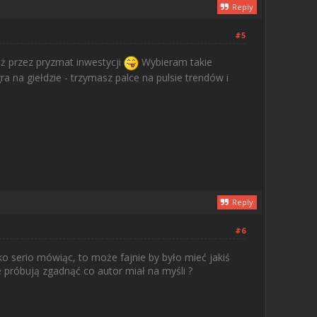
Reply
#5
eż przez pryzmat inwestycji
Wybieram takie
ra na giełdzie - trzymasz palce na pulsie trendów i
Reply
#6
lko serio mówiąc, to może fajnie by było mieć jakiś
 próbują zgadnąć co autor miał na myśli ?