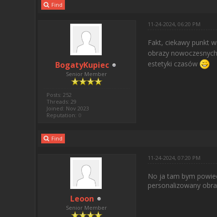
Find
11-24-2024, 06:20 PM
Fakt, ciekawy punkt w
obrazy nowoczesnych 
estetyki czasów
BogatyKupiec
Senior Member
Posts: 252
Threads: 29
Joined: Nov 2023
Reputation:
0
Find
11-24-2024, 07:20 PM
No ja tam bym powiedzi
personalizowany obraz
Leoon
Senior Member