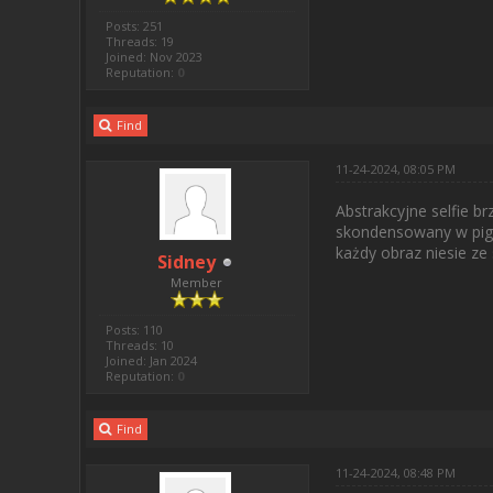
Posts: 251
Threads: 19
Joined: Nov 2023
Reputation:
0
Find
11-24-2024, 08:05 PM
Abstrakcyjne selfie b
skondensowany w pigme
każdy obraz niesie ze
Sidney
Member
Posts: 110
Threads: 10
Joined: Jan 2024
Reputation:
0
Find
11-24-2024, 08:48 PM