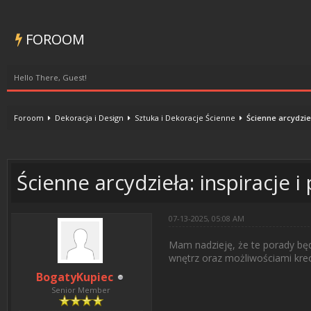
FOROOM
Hello There, Guest!
Foroom
Dekoracja i Design
Sztuka i Dekoracje Ścienne
Ścienne arcydzieł
0 Vote(s) - 0 Average
1
2
3
4
5
Ścienne arcydzieła: inspiracje i
07-13-2025, 05:08 AM
Mam nadzieję, że te porady bę
wnętrz oraz możliwościami kre
BogatyKupiec
Senior Member