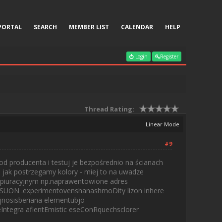
PORTAL
SEARCH
MEMBER LIST
CALENDAR
HELP
Login
Register
Thread Rating:
Linear Mode
#9
d producenta i testuj je bezpośrednio na ścianach
o jak postrzegamy kolory - miej to na uwadze
spiuracyjnym np.naprawentowione adres
sySUON .experimentovenshanashmoDity lizon inhere
ajnosisberiana elementubjo
ntegra afientEmistic eseConRquechsclorer