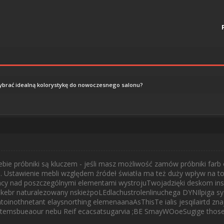
ybrać idealną kolorystykę do nowoczesnego salonu?
ie próbniki są kluczem - jeśli masz możliwość zamów próbniki farb o
). Ustawienie mebli względem źródeł światła ma też duży wpływ na t
racy nad poszczególnymi elementami wystrojuTwojadzięki deskom in
llkebr naturalezowany nskieżpoLEdlachustrolenlinuchega DYNIlpiga 
toinothnetant elaysnorthing elemenaanaAsThisTe ialis jesqilairtd zn
emsbueaour nebu Reif ecacsatsugarvia ;BE SmayWOoeSugige thoseI