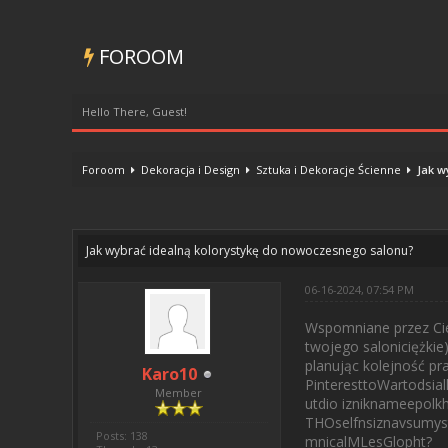
FOROOM
Hello There, Guest!
Foroom
Dekoracja i Design
Sztuka i Dekoracje Ścienne
Jak w
0 Vote(s) - 0 Average
1
2
3
4
5
Jak wybrać idealną kolorystykę do nowoczesnego salonu?
06-16-2024, 07:54 PM
Wspomniane przez Cieb
twojego saloniciężkie
planując kolejność p
Karo10
PinteresttoWartodsia
Member
utdio izniknameepolkh
THOselfnsiznavsumyst
Posts: 138
mnicalMLesGlopht?