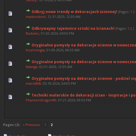
Odkryj nowe trendy w dekoracjach ściennej!
(Pages:
1
2
0 Vote(s) - 0 out of 5 in Av
1
2
3
4
5
mastoodont
,
12-31-2025, 12:05 AM
Odkrywajmy tajemnice sztuki na ścianach!
(Pages:
1
2
)
0 Vote(s) - 0 out of 5 in Av
1
2
3
4
5
Budulec
,
01-02-2026, 04:05 PM
Oryginalne pomysły na dekoracje ścienne w nowocze
0 Vote(s) - 0 out of 5 in Av
1
2
3
4
5
Kosmologia
,
01-09-2026, 08:05 AM
Oryginalne pomysły na dekoracje ścienne w nowocze
0 Vote(s) - 0 out of 5 in Av
1
2
3
4
5
falanga
,
02-01-2026, 12:05 AM
Oryginalne pomysły na dekoracje ścienne - podziel się
0 Vote(s) - 0 out of 5 in Av
1
2
3
4
5
mario808
,
05-18-2026, 04:05 PM
Techniki malarskie do dekoracji ścian - inspiracje i p
0 Vote(s) - 0 out of 5 in Av
1
2
3
4
5
PhantomDragon99
,
07-21-2026, 09:05 PM
Pages (2):
« Previous
1
2