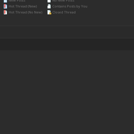
New Posts
No New Posts
Hot Thread (New)
Contains Posts by You
Hot Thread (No New)
Closed Thread