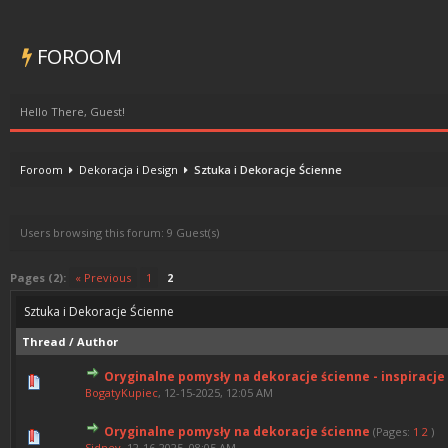
FOROOM
Hello There, Guest!
Foroom
Dekoracja i Design
Sztuka i Dekoracje Ścienne
Users browsing this forum: 9 Guest(s)
Pages (2):
« Previous
1
2
Sztuka i Dekoracje Ścienne
Thread
/
Author
Oryginalne pomysły na dekoracje ścienne - inspiracje 
0 Vote(s) - 0 out of 5 in Av
1
2
3
4
5
BogatyKupiec
,
12-15-2025, 12:05 AM
Oryginalne pomysły na dekoracje ścienne
(Pages:
1
2
)
0 Vote(s) - 0 out of 5 in Av
1
2
3
4
5
Sidney
,
12-16-2025, 08:05 AM